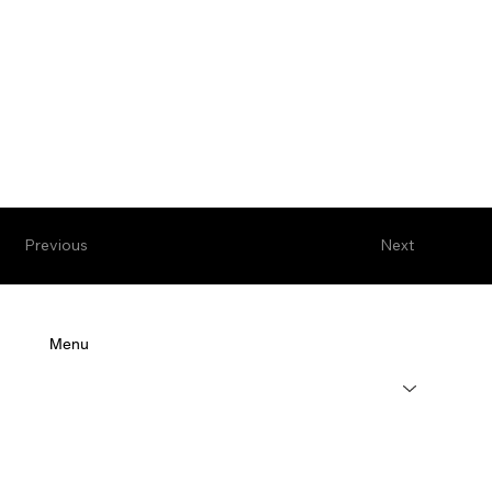
Previous
Next
Menu
Leistungen
Über uns
Karriere
Kundenservice
Referenzen