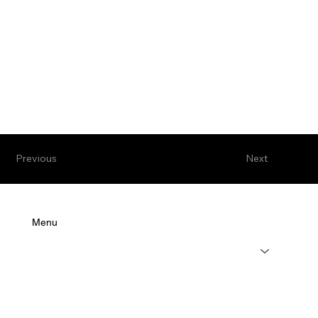
Previous
Next
Menu
Leistungen
Über uns
Karriere
Kundenservice
Referenzen