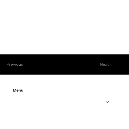
Previous
Next
Menu
Leistungen
Über uns
Karriere
Kundenservice
Referenzen